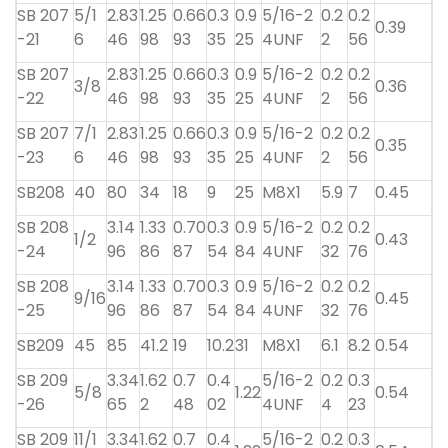
SB 207
5/1
2.83
1.25
0.66
0.3
0.9
5/16-2
0.2
0.2
0.39
-21
6
46
98
93
35
25
4UNF
2
56
SB 207
2.83
1.25
0.66
0.3
0.9
5/16-2
0.2
0.2
3/8
0.36
-22
46
98
93
35
25
4UNF
2
56
SB 207
7/1
2.83
1.25
0.66
0.3
0.9
5/16-2
0.2
0.2
0.35
-23
6
46
98
93
35
25
4UNF
2
56
SB208
40
80
34
18
9
25
M8X1
5.9
7
0.45
SB 208
3.14
1.33
0.70
0.3
0.9
5/16-2
0.2
0.2
1/2
0.43
-24
96
86
87
54
84
4UNF
32
76
SB 208
3.14
1.33
0.70
0.3
0.9
5/16-2
0.2
0.2
9/16
0.45
-25
96
86
87
54
84
4UNF
32
76
SB209
45
85
41.2
19
10.2
31
M8X1
6.1
8.2
0.54
SB 209
3.34
1.62
0.7
0.4
5/16-2
0.2
0.3
5/8
1.22
0.54
-26
65
2
48
02
4UNF
4
23
SB 209
11/1
3.34
1.62
0.7
0.4
5/16-2
0.2
0.3