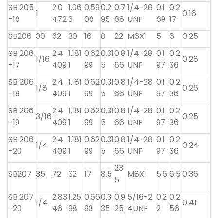
SB 205
2.0
1.06
0.59
0.2
0.7
1/4-28
0.1
0.2
1
0.16
-16
472
3
06
95
68
UNF
69
17
SB206
30
62
30
16
8
22
M6X1
5
6
0.25
SB 206
2.4
1.181
0.62
0.31
0.8
1/4-28
0.1
0.2
1/16
0.28
-17
409
1
99
5
66
UNF
97
36
SB 206
2.4
1.181
0.62
0.31
0.8
1/4-28
0.1
0.2
1/8
0.26
-18
409
1
99
5
66
UNF
97
36
SB 206
2.4
1.181
0.62
0.31
0.8
1/4-28
0.1
0.2
3/16
0.25
-19
409
1
99
5
66
UNF
97
36
SB 206
2.4
1.181
0.62
0.31
0.8
1/4-28
0.1
0.2
1/4
0.24
-20
409
1
99
5
66
UNF
97
36
23.
SB207
35
72
32
17
8.5
M8X1
5.6
6.5
0.36
5
SB 207
2.83
1.25
0.66
0.3
0.9
5/16-2
0.2
0.2
1/4
0.41
-20
46
98
93
35
25
4UNF
2
56