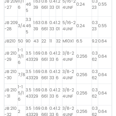
JB 209
11/1
1.63
0.8
0.4
1.2
5/16-2
0.3
46
0.24
0.55
-27
6
39
661
33
01
4UNF
23
5
3.3
JB 209
1.63
0.8
0.4
1.2
5/16-2
0.3
3/4
46
0.24
0.55
-28
39
661
33
01
4UNF
23
5
JB210
50
90
43
22
11
32
M10X1
6.5
9.2
0.64
1-1
JB 210
3.5
1.69
0.8
0.4
1.2
3/8-2
0.3
3/1
0.256
0.64
-29
433
29
661
33
6
4UNF
62
6
JB 210
3.5
1.69
0.8
0.4
1.2
3/8-2
0.3
7/8
0.256
0.64
-30
433
29
661
33
6
4UNF
62
1-1
JB 210
3.5
1.69
0.8
0.4
1.2
3/8-2
0.3
5/1
0.256
0.64
-31
433
29
661
33
6
4UNF
62
6
JB 210
3.5
1.69
0.8
0.4
1.2
3/8-2
0.3
2
0.256
0.64
-32
433
29
661
33
6
4UNF
62