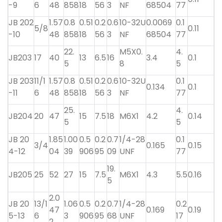
-9
6
48
858
18
56
3
NF
68504
77
JB 202
1.57
0.8
0.51
0.2
0.6
10-32U
0.0069
0.1
5/8
0.11
-10
48
858
18
56
3
NF
68504
77
22.
M5X0.
4.
JB203
17
40
13
6.5
16
3.4
0.1
5
8
5
JB 203
11/1
1.57
0.8
0.51
0.2
0.6
10-32U
0.1
0.134
0.1
-11
6
48
858
18
56
3
NF
77
25.
4.
JB204
20
47
15
7.5
18
M6X1
4.2
0.14
5
5
JB 20
1.85
1.00
0.5
0.2
0.7
1/4-28
0.1
3/4
0.165
0.15
4-12
04
39
906
95
09
UNF
77
19.
JB205
25
52
27
15
7.5
M6X1
4.3
5.5
0.16
5
2.0
JB 20
13/1
1.06
0.5
0.2
0.7
1/4-28
0.2
47
0.169
0.19
5-13
6
3
906
95
68
UNF
17
2