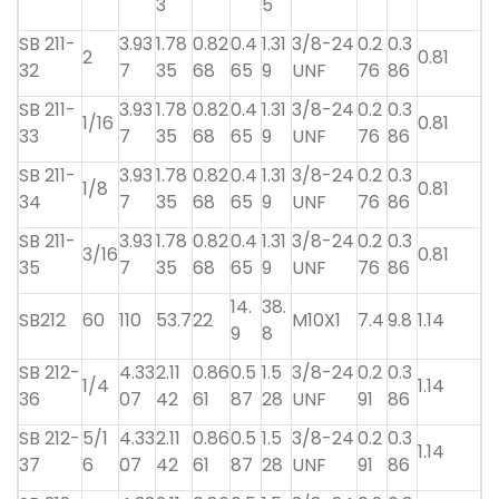
3
5
SB 211-
3.93
1.78
0.82
0.4
1.31
3/8-24
0.2
0.3
2
0.81
32
7
35
68
65
9
UNF
76
86
SB 211-
3.93
1.78
0.82
0.4
1.31
3/8-24
0.2
0.3
1/16
0.81
33
7
35
68
65
9
UNF
76
86
SB 211-
3.93
1.78
0.82
0.4
1.31
3/8-24
0.2
0.3
1/8
0.81
34
7
35
68
65
9
UNF
76
86
SB 211-
3.93
1.78
0.82
0.4
1.31
3/8-24
0.2
0.3
3/16
0.81
35
7
35
68
65
9
UNF
76
86
14.
38.
SB212
60
110
53.7
22
M10X1
7.4
9.8
1.14
9
8
SB 212-
4.33
2.11
0.86
0.5
1.5
3/8-24
0.2
0.3
1/4
1.14
36
07
42
61
87
28
UNF
91
86
SB 212-
5/1
4.33
2.11
0.86
0.5
1.5
3/8-24
0.2
0.3
1.14
37
6
07
42
61
87
28
UNF
91
86