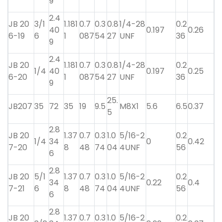
9
2.4
JB 20
3/1
1.181
0.7
0.3
0.8
1/4-28
0.2
40
0.197
0.26
6-19
6
1
087
54
27
UNF
36
9
2.4
JB 20
1.181
0.7
0.3
0.8
1/4-28
0.2
1/4
40
0.197
0.25
6-20
1
087
54
27
UNF
36
9
25.
JB207
35
72
35
19
9.5
M8X1
5.6
6.5
0.37
5
2.8
JB 20
1.37
0.7
0.3
1.0
5/16-2
0.2
1/4
34
0
0.42
7-20
8
48
74
04
4UNF
56
6
2.8
JB 20
5/1
1.37
0.7
0.3
1.0
5/16-2
0.2
34
0.22
0.4
7-21
6
8
48
74
04
4UNF
56
6
2.8
JB 20
1.37
0.7
0.3
1.0
5/16-2
0.2