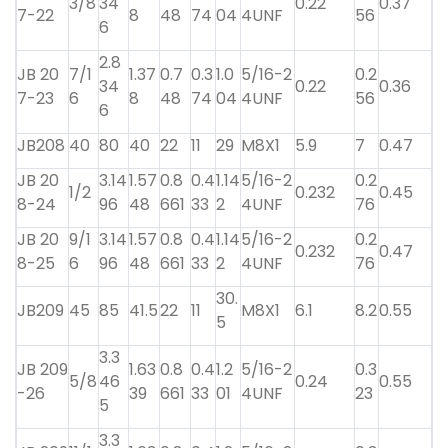
3/8
34
0.22
0.37
7-22
8
48
74
04
4UNF
56
6
2.8
JB 20
7/1
1.37
0.7
0.3
1.0
5/16-2
0.2
34
0.22
0.36
7-23
6
8
48
74
04
4UNF
56
6
JB208
40
80
40
22
11
29
M8X1
5.9
7
0.47
JB 20
3.14
1.57
0.8
0.4
1.14
5/16-2
0.2
1/2
0.232
0.45
8-24
96
48
661
33
2
4UNF
76
JB 20
9/1
3.14
1.57
0.8
0.4
1.14
5/16-2
0.2
0.232
0.47
8-25
6
96
48
661
33
2
4UNF
76
30.
JB209
45
85
41.5
22
11
M8X1
6.1
8.2
0.55
5
3.3
JB 209
1.63
0.8
0.4
1.2
5/16-2
0.3
5/8
46
0.24
0.55
-26
39
661
33
01
4UNF
23
5
3.3