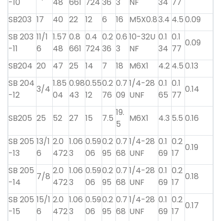
-10
48
661
724
36
3
NF
34
77
SB203
17
40
22
12
6
16
M5X0.8
3.4
4.5
0.09
SB 203
11/1
1.57
0.8
0.4
0.2
0.6
10-32U
0.1
0.1
0.09
-11
6
48
661
724
36
3
NF
34
77
SB204
20
47
25
14
7
18
M6X1
4.2
4.5
0.13
SB 204
1.85
0.98
0.55
0.2
0.7
1/4-28
0.1
0.1
3/4
0.14
-12
04
43
12
76
09
UNF
65
77
19.
SB205
25
52
27
15
7.5
M6X1
4.3
5.5
0.16
5
SB 205
13/1
2.0
1.06
0.59
0.2
0.7
1/4-28
0.1
0.2
0.19
-13
6
472
3
06
95
68
UNF
69
17
SB 205
2.0
1.06
0.59
0.2
0.7
1/4-28
0.1
0.2
7/8
0.18
-14
472
3
06
95
68
UNF
69
17
SB 205
15/1
2.0
1.06
0.59
0.2
0.7
1/4-28
0.1
0.2
0.17
-15
6
472
3
06
95
68
UNF
69
17