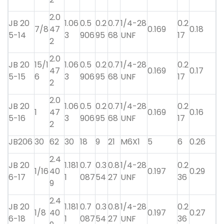
2.0
JB 20
1.06
0.5
0.2
0.7
1/4-28
0.2
7/8
47
0.169
0.18
5-14
3
906
95
68
UNF
17
2
2.0
JB 20
15/1
1.06
0.5
0.2
0.7
1/4-28
0.2
47
0.169
0.17
5-15
6
3
906
95
68
UNF
17
2
2.0
JB 20
1.06
0.5
0.2
0.7
1/4-28
0.2
1
47
0.169
0.16
5-16
3
906
95
68
UNF
17
2
JB206
30
62
30
18
9
21
M6X1
5
6
0.26
2.4
JB 20
1.181
0.7
0.3
0.8
1/4-28
0.2
1/16
40
0.197
0.29
6-17
1
087
54
27
UNF
36
9
2.4
JB 20
1.181
0.7
0.3
0.8
1/4-28
0.2
1/8
40
0.197
0.27
6-18
1
087
54
27
UNF
36