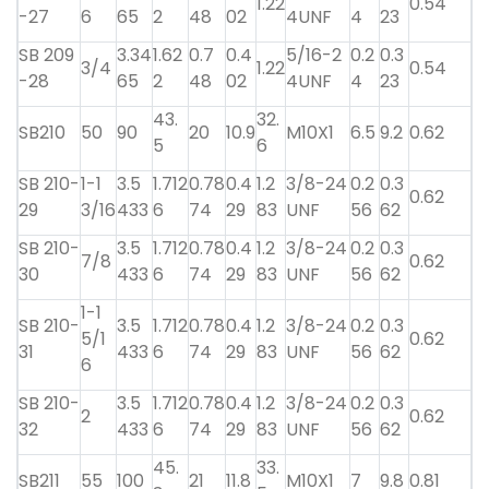
1.22
0.54
-27
6
65
2
48
02
4UNF
4
23
SB 209
3.34
1.62
0.7
0.4
5/16-2
0.2
0.3
3/4
1.22
0.54
-28
65
2
48
02
4UNF
4
23
43.
32.
SB210
50
90
20
10.9
M10X1
6.5
9.2
0.62
5
6
SB 210-
1-1
3.5
1.712
0.78
0.4
1.2
3/8-24
0.2
0.3
0.62
29
3/16
433
6
74
29
83
UNF
56
62
SB 210-
3.5
1.712
0.78
0.4
1.2
3/8-24
0.2
0.3
7/8
0.62
30
433
6
74
29
83
UNF
56
62
1-1
SB 210-
3.5
1.712
0.78
0.4
1.2
3/8-24
0.2
0.3
5/1
0.62
31
433
6
74
29
83
UNF
56
62
6
SB 210-
3.5
1.712
0.78
0.4
1.2
3/8-24
0.2
0.3
2
0.62
32
433
6
74
29
83
UNF
56
62
45.
33.
SB211
55
100
21
11.8
M10X1
7
9.8
0.81