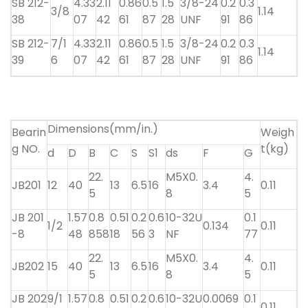
SB 212-
4.33
2.11
0.86
0.5
1.5
3/8-24
0.2
0.3
3/8
1.14
38
07
42
61
87
28
UNF
91
86
SB 212-
7/1
4.33
2.11
0.86
0.5
1.5
3/8-24
0.2
0.3
1.14
39
6
07
42
61
87
28
UNF
91
86
Dimensions(mm/in.)
Bearin
Weigh
g NO.
t(kg)
d
D
B
C
S
S1
ds
F
G
22.
M5X0.
4.
JB201
12
40
13
6.5
16
3.4
0.11
5
8
5
JB 201
1.57
0.8
0.51
0.2
0.6
10-32U
0.1
1/2
0.134
0.11
-8
48
858
18
56
3
NF
77
22.
M5X0.
4.
JB202
15
40
13
6.5
16
3.4
0.11
5
8
5
JB 202
9/1
1.57
0.8
0.51
0.2
0.6
10-32U
0.0069
0.1
0.11