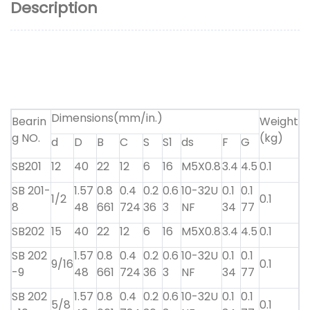
Description
Dimensions(mm/in.)
Bearin
Weight
g NO.
(kg)
d
D
B
C
S
S1
ds
F
G
SB201
12
40
22
12
6
16
M5X0.8
3.4
4.5
0.1
SB 201-
1.57
0.8
0.4
0.2
0.6
10-32U
0.1
0.1
1/2
0.1
8
48
661
724
36
3
NF
34
77
SB202
15
40
22
12
6
16
M5X0.8
3.4
4.5
0.1
SB 202
1.57
0.8
0.4
0.2
0.6
10-32U
0.1
0.1
9/16
0.1
-9
48
661
724
36
3
NF
34
77
SB 202
1.57
0.8
0.4
0.2
0.6
10-32U
0.1
0.1
5/8
0.1