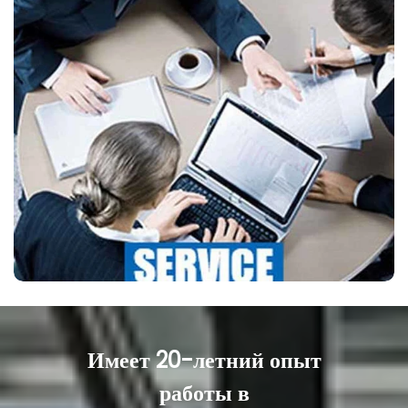
НАШ СЕРВИС
Подшипники УВК соответствуют мировым
стандартам размеров подшипников. Под
стандартным подшипником понимается
подшипник, который пользуется таким спросом
во всем мире, что производятся большие объемы.
Мы предлагаем подшипники хорошего качества.
Имеет 20-летний опыт
работы в