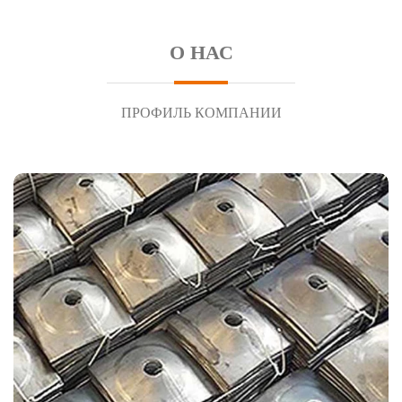
О НАС
ПРОФИЛЬ КОМПАНИИ
НАШИ ПРОДУКТЫ
УВК ПОДШИПНИК - производитель премиум-
класса, специализирующийся на производстве
прецизионных подшипников качения. Компания
имеет 20-летний опыт разработки,
конструирования и производства различных
типов подшипников.