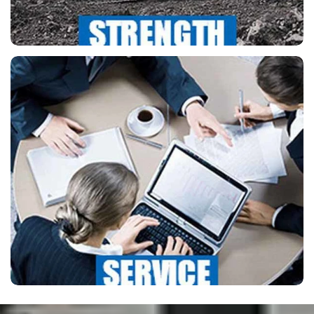
NOTRE SERVICE
Les roulements UVK sont conformes aux
normes internationales de
dimensionnement des roulements. Un
roulement standard fait référence à un
roulement dont la demande mondiale est
telle que de grands volumes sont produits.
Nous fournissons des roulements de bonne
qualité.