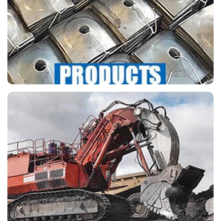
conception et la production de divers types
de roulements.
LA FORCE DE L'ENTREPRISE
C'est toujours la première priorité de notre
entreprise dans le maintien de la stabilité
de la qualité de nos produits en respectant
le système de contrôle qualité pertinent.
notre société a obtenu des qualifications
ISO9001: 2000.