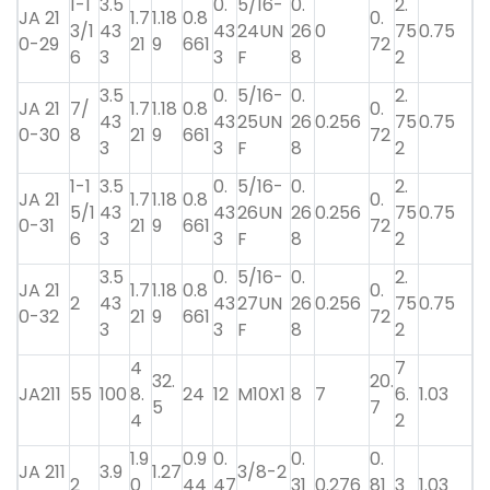
1-1
3.5
0.
5/16-
0.
2.
JA 21
1.7
1.18
0.8
0.
3/1
43
43
24UN
26
0
75
0.75
0-29
21
9
661
72
6
3
3
F
8
2
3.5
0.
5/16-
0.
2.
JA 21
7/
1.7
1.18
0.8
0.
43
43
25UN
26
0.256
75
0.75
0-30
8
21
9
661
72
3
3
F
8
2
1-1
3.5
0.
5/16-
0.
2.
JA 21
1.7
1.18
0.8
0.
5/1
43
43
26UN
26
0.256
75
0.75
0-31
21
9
661
72
6
3
3
F
8
2
3.5
0.
5/16-
0.
2.
JA 21
1.7
1.18
0.8
0.
2
43
43
27UN
26
0.256
75
0.75
0-32
21
9
661
72
3
3
F
8
2
4
7
32.
20.
JA211
55
100
8.
24
12
M10X1
8
7
6.
1.03
5
7
4
2
1.9
0.9
0.
0.
0.
JA 211
3.9
1.27
3/8-2
2
0
44
47
31
0.276
81
3
1.03