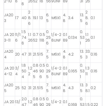
2-10
8
26
52
18
56
9UNF
89
31
26
8
2
2
JA20
6.
4.
13.
17
40
8.
19.1
13
M6X1
3.4
8.
0.1
3
5
8
5
6
6
1.5
0.
0.
JA 20
11/1
1.1
0.7
0.5
1/4-2
0.1
1.1
74
25
0.134
53
0.1
3-11
6
26
52
118
8UNF
89
26
8
6
1
JA20
7.
4.
13.
33.
20
47
31
21.5
15
M6X1
4.2
0.16
4
5
8
5
3
1.8
0.8
0.5
0.
0.
JA 20
3/
1.2
1/4-2
0.1
1.3
50
46
90
29
0.165
53
0.16
4-12
4
2
8UNF
89
11
4
5
6
5
1
JA20
7.
4.
13.
3
25
52
31
21.5
15
M6X1
4.3
0.2
5
5
8
5
8.1
2.0
0.8
0.5
0.
0.
JA 20
13/
1.2
1/4-2
0.1
47
46
90
29
0.169
53
1.5
0.22