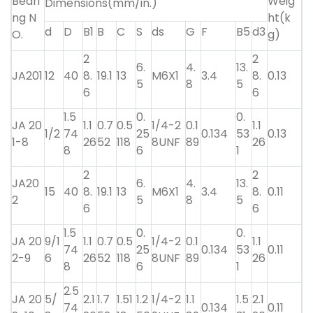
Beari
Weig
Dimensions(mm/in.)
ng N
ht(k
d
D
B1
B
C
S
ds
G
F
B5
d3
O.
g)
2
2
6.
4.
13.
JA201
12
40
8.
19.1
13
M6X1
3.4
8.
0.13
5
8
5
6
6
1.5
0.
0.
JA 20
1.1
0.7
0.5
1/4-2
0.1
1.1
1/2
74
25
0.134
53
0.13
1-8
26
52
118
8UNF
89
26
8
6
1
2
2
JA20
6.
4.
13.
15
40
8.
19.1
13
M6X1
3.4
8.
0.11
2
5
8
5
6
6
1.5
0.
0.
JA 20
9/1
1.1
0.7
0.5
1/4-2
0.1
1.1
74
25
0.134
53
0.11
2-9
6
26
52
118
8UNF
89
26
8
6
1
2.5
JA 20
5/
2.1
1.7
1.51
1.2
1/4-2
1.1
1.5
2.1
74
0.134
0.11