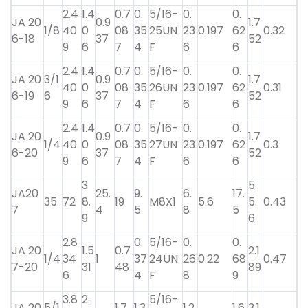
2.4
1.4
0.7
0.
5/16-
0.
0.
JA 20
0.9
1.7
1/8
40
0
08
35
25UN
23
0.197
62
0.32
6-18
37
52
9
6
7
4
F
6
6
2.4
1.4
0.7
0.
5/16-
0.
0.
JA 20
3/1
0.9
1.7
40
0
08
35
26UN
23
0.197
62
0.31
6-19
6
37
52
9
6
7
4
F
6
6
2.4
1.4
0.7
0.
5/16-
0.
0.
JA 20
0.9
1.7
1/4
40
0
08
35
27UN
23
0.197
62
0.3
6-20
37
52
9
6
7
4
F
6
6
3
5
JA20
25.
9.
6.
17.
35
72
8.
19
M8X1
5.6
5.
0.43
7
4
5
8
5
9
6
2.8
0.
5/16-
0.
0.
JA 20
1.5
0.7
2.1
1/4
34
1
37
24UN
26
0.22
68
0.47
7-20
31
48
89
6
4
F
8
9
3.8
2.
5/16-
JA 20
5/1
1.7
1.3
1.2
1.6
3.1