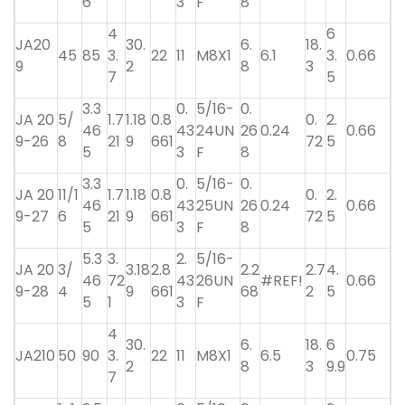
6
3
F
8
4
6
JA20
30.
6.
18.
45
85
3.
22
11
M8X1
6.1
3.
0.66
9
2
8
3
7
5
3.3
0.
5/16-
0.
JA 20
5/
1.7
1.18
0.8
0.
2.
46
43
24UN
26
0.24
0.66
9-26
8
21
9
661
72
5
5
3
F
8
3.3
0.
5/16-
0.
JA 20
11/1
1.7
1.18
0.8
0.
2.
46
43
25UN
26
0.24
0.66
9-27
6
21
9
661
72
5
5
3
F
8
5.3
3.
2.
5/16-
JA 20
3/
3.18
2.8
2.2
2.7
4.
46
72
43
26UN
#REF!
0.66
9-28
4
9
661
68
2
5
5
1
3
F
4
30.
6.
18.
6
JA210
50
90
3.
22
11
M8X1
6.5
0.75
2
8
3
9.9
7