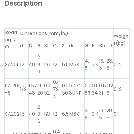
Description
Beari
Dimensions(mm/in.)
Weigh
ng N
t(kg)
d
D
B
B1
C
S
ds
G
F
B5
d3
O.
2
4.
13.
28.
SA201
12
40
8.
19.1
12
6.5
M6X1
3.4
0.12
8
5
6
6
0.4
SA 201
1.57
1.1
0.7
0.2
1/4-2
0.1
0.1
0.5
1.12
1/2
72
0.12
-8
48
26
52
56
8UNF
89
34
31
6
4
2
4.
13.
28.
SA202
15
40
8.
19.1
12
6.5
M6X1
3.4
0.1
8
5
6
6
0.4