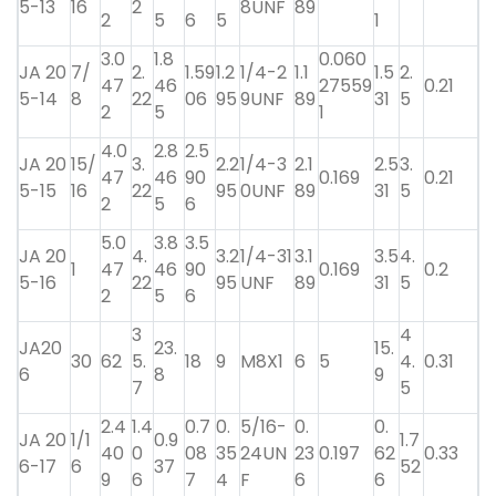
5-13
16
2
8UNF
89
2
5
6
5
1
3.0
1.8
0.060
JA 20
7/
2.
1.59
1.2
1/4-2
1.1
1.5
2.
47
46
27559
0.21
5-14
8
22
06
95
9UNF
89
31
5
2
5
1
4.0
2.8
2.5
JA 20
15/
3.
2.2
1/4-3
2.1
2.5
3.
47
46
90
0.169
0.21
5-15
16
22
95
0UNF
89
31
5
2
5
6
5.0
3.8
3.5
JA 20
4.
3.2
1/4-31
3.1
3.5
4.
1
47
46
90
0.169
0.2
5-16
22
95
UNF
89
31
5
2
5
6
3
4
JA20
23.
15.
30
62
5.
18
9
M8X1
6
5
4.
0.31
6
8
9
7
5
2.4
1.4
0.7
0.
5/16-
0.
0.
JA 20
1/1
0.9
1.7
40
0
08
35
24UN
23
0.197
62
0.33
6-17
6
37
52
9
6
7
4
F
6
6