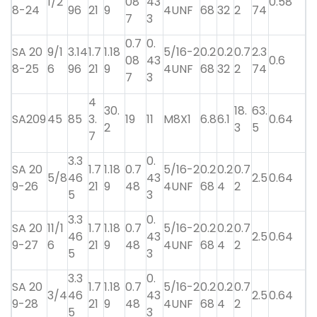
1/2
08
43
0.58
8-24
96
21
9
4UNF
68
32
2
74
7
3
0.7
0.
SA 20
9/1
3.14
1.7
1.18
5/16-2
0.2
0.2
0.7
2.3
08
43
0.6
8-25
6
96
21
9
4UNF
68
32
2
74
7
3
4
30.
18.
63.
SA209
45
85
3.
19
11
M8X1
6.8
6.1
0.64
2
3
5
7
3.3
0.
SA 20
1.7
1.18
0.7
5/16-2
0.2
0.2
0.7
5/8
46
43
2.5
0.64
9-26
21
9
48
4UNF
68
4
2
5
3
3.3
0.
SA 20
11/1
1.7
1.18
0.7
5/16-2
0.2
0.2
0.7
46
43
2.5
0.64
9-27
6
21
9
48
4UNF
68
4
2
5
3
3.3
0.
SA 20
1.7
1.18
0.7
5/16-2
0.2
0.2
0.7
3/4
46
43
2.5
0.64
9-28
21
9
48
4UNF
68
4
2
5
3