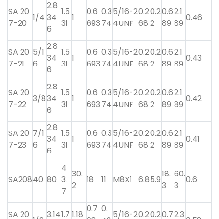
2.8
SA 20
1.5
0.6
0.3
5/16-2
0.2
0.2
0.6
2.1
1/4
34
1
0.46
7-20
31
693
74
4UNF
68
2
89
89
6
2.8
SA 20
5/1
1.5
0.6
0.3
5/16-2
0.2
0.2
0.6
2.1
34
1
0.43
7-21
6
31
693
74
4UNF
68
2
89
89
6
2.8
SA 20
1.5
0.6
0.3
5/16-2
0.2
0.2
0.6
2.1
3/8
34
1
0.42
7-22
31
693
74
4UNF
68
2
89
89
6
2.8
SA 20
7/1
1.5
0.6
0.3
5/16-2
0.2
0.2
0.6
2.1
34
1
0.41
7-23
6
31
693
74
4UNF
68
2
89
89
6
4
30.
18.
60.
SA208
40
80
3.
18
11
M8X1
6.8
5.9
0.6
2
3
3
7
0.7
0.
SA 20
3.14
1.7
1.18
5/16-2
0.2
0.2
0.7
2.3