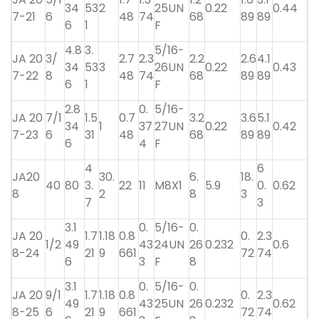
34
53
2
25UN
0.22
0.44
7-21
6
48
74
68
89
89
6
1
F
4.8
3.
5/16-
JA 20
3/
2.7
2.3
2.2
2.6
4.1
34
53
3
26UN
0.22
0.43
7-22
8
48
74
68
89
89
6
1
F
2.8
0.
5/16-
JA 20
7/1
1.5
0.7
3.2
3.6
5.1
34
1
37
27UN
0.22
0.42
7-23
6
31
48
68
89
89
6
4
F
4
6
JA20
30.
6.
18.
40
80
3.
22
11
M8X1
5.9
0.
0.62
8
2
8
3
7
3
3.1
0.
5/16-
0.
JA 20
1.7
1.18
0.8
0.
2.3
1/2
49
43
24UN
26
0.232
0.6
8-24
21
9
661
72
74
6
3
F
8
3.1
0.
5/16-
0.
JA 20
9/1
1.7
1.18
0.8
0.
2.3
49
43
25UN
26
0.232
0.62
8-25
6
21
9
661
72
74