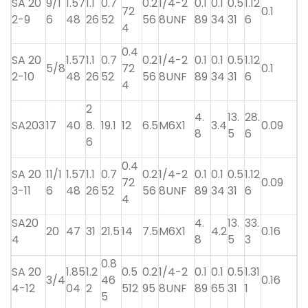
SA 20
9/1
1.57
1.1
0.7
0.2
1/4-2
0.1
0.1
0.5
1.12
72
0.1
2-9
6
48
26
52
56
8UNF
89
34
31
6
4
0.4
SA 20
1.57
1.1
0.7
0.2
1/4-2
0.1
0.1
0.5
1.12
5/8
72
0.1
2-10
48
26
52
56
8UNF
89
34
31
6
4
2
4.
13.
28.
SA203
17
40
8.
19.1
12
6.5
M6X1
3.4
0.09
8
5
6
6
0.4
SA 20
11/1
1.57
1.1
0.7
0.2
1/4-2
0.1
0.1
0.5
1.12
72
0.09
3-11
6
48
26
52
56
8UNF
89
34
31
6
4
SA20
4.
13.
33.
20
47
31
21.5
14
7.5
M6X1
4.2
0.16
4
8
5
3
0.8
SA 20
1.85
1.2
0.5
0.2
1/4-2
0.1
0.1
0.5
1.31
3/4
46
0.16
4-12
04
2
512
95
8UNF
89
65
31
1
5