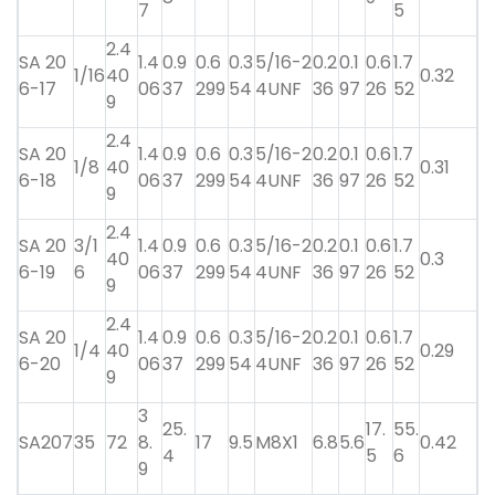
7
5
2.4
SA 20
1.4
0.9
0.6
0.3
5/16-2
0.2
0.1
0.6
1.7
1/16
40
0.32
6-17
06
37
299
54
4UNF
36
97
26
52
9
2.4
SA 20
1.4
0.9
0.6
0.3
5/16-2
0.2
0.1
0.6
1.7
1/8
40
0.31
6-18
06
37
299
54
4UNF
36
97
26
52
9
2.4
SA 20
3/1
1.4
0.9
0.6
0.3
5/16-2
0.2
0.1
0.6
1.7
40
0.3
6-19
6
06
37
299
54
4UNF
36
97
26
52
9
2.4
SA 20
1.4
0.9
0.6
0.3
5/16-2
0.2
0.1
0.6
1.7
1/4
40
0.29
6-20
06
37
299
54
4UNF
36
97
26
52
9
3
25.
17.
55.
SA207
35
72
8.
17
9.5
M8X1
6.8
5.6
0.42
4
5
6
9