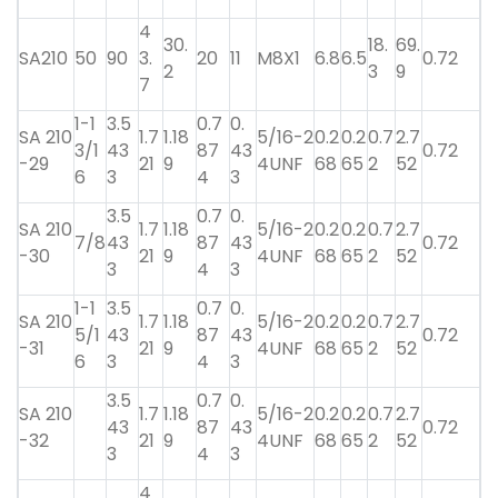
4
30.
18.
69.
SA210
50
90
3.
20
11
M8X1
6.8
6.5
0.72
2
3
9
7
1-1
3.5
0.7
0.
SA 210
1.7
1.18
5/16-2
0.2
0.2
0.7
2.7
3/1
43
87
43
0.72
-29
21
9
4UNF
68
65
2
52
6
3
4
3
3.5
0.7
0.
SA 210
1.7
1.18
5/16-2
0.2
0.2
0.7
2.7
7/8
43
87
43
0.72
-30
21
9
4UNF
68
65
2
52
3
4
3
1-1
3.5
0.7
0.
SA 210
1.7
1.18
5/16-2
0.2
0.2
0.7
2.7
5/1
43
87
43
0.72
-31
21
9
4UNF
68
65
2
52
6
3
4
3
3.5
0.7
0.
SA 210
1.7
1.18
5/16-2
0.2
0.2
0.7
2.7
43
87
43
0.72
-32
21
9
4UNF
68
65
2
52
3
4
3
4