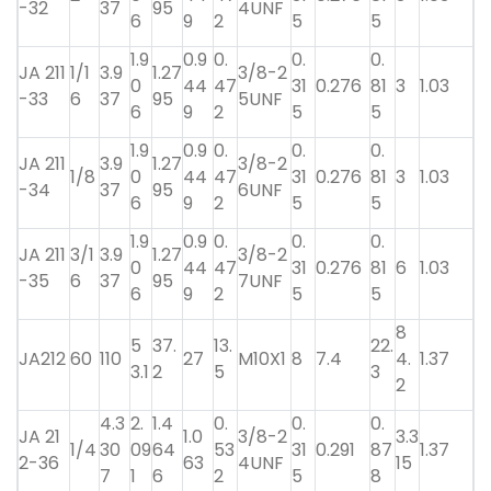
-32
37
95
4UNF
6
9
2
5
5
1.9
0.9
0.
0.
0.
JA 211
1/1
3.9
1.27
3/8-2
0
44
47
31
0.276
81
3
1.03
-33
6
37
95
5UNF
6
9
2
5
5
1.9
0.9
0.
0.
0.
JA 211
3.9
1.27
3/8-2
1/8
0
44
47
31
0.276
81
3
1.03
-34
37
95
6UNF
6
9
2
5
5
1.9
0.9
0.
0.
0.
JA 211
3/1
3.9
1.27
3/8-2
0
44
47
31
0.276
81
6
1.03
-35
6
37
95
7UNF
6
9
2
5
5
8
5
37.
13.
22.
JA212
60
110
27
M10X1
8
7.4
4.
1.37
3.1
2
5
3
2
4.3
2.
1.4
0.
0.
0.
JA 21
1.0
3/8-2
3.3
1/4
30
09
64
53
31
0.291
87
1.37
2-36
63
4UNF
15
7
1
6
2
5
8