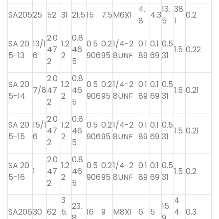
4.
13.
38.
SA205
25
52
31
21.5
15
7.5
M6X1
4.3
0.2
8
5
1
2.0
0.8
SA 20
13/1
1.2
0.5
0.2
1/4-2
0.1
0.1
0.5
47
46
1.5
0.22
5-13
6
2
906
95
8UNF
89
69
31
2
5
2.0
0.8
SA 20
1.2
0.5
0.2
1/4-2
0.1
0.1
0.5
7/8
47
46
1.5
0.21
5-14
2
906
95
8UNF
89
69
31
2
5
2.0
0.8
SA 20
15/1
1.2
0.5
0.2
1/4-2
0.1
0.1
0.5
47
46
1.5
0.21
5-15
6
2
906
95
8UNF
89
69
31
2
5
2.0
0.8
SA 20
1.2
0.5
0.2
1/4-2
0.1
0.1
0.5
1
47
46
1.5
0.2
5-16
2
906
95
8UNF
89
69
31
2
5
3
4
23.
15.
SA206
30
62
5.
16
9
M8X1
6
5
4.
0.3
8
9