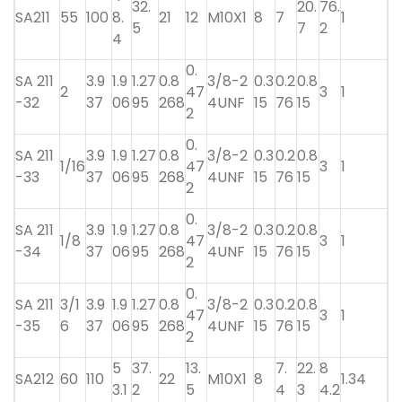
32.
20.
76.
SA211
55
100
8.
21
12
M10X1
8
7
1
5
7
2
4
0.
SA 211
3.9
1.9
1.27
0.8
3/8-2
0.3
0.2
0.8
2
47
3
1
-32
37
06
95
268
4UNF
15
76
15
2
0.
SA 211
3.9
1.9
1.27
0.8
3/8-2
0.3
0.2
0.8
1/16
47
3
1
-33
37
06
95
268
4UNF
15
76
15
2
0.
SA 211
3.9
1.9
1.27
0.8
3/8-2
0.3
0.2
0.8
1/8
47
3
1
-34
37
06
95
268
4UNF
15
76
15
2
0.
SA 211
3/1
3.9
1.9
1.27
0.8
3/8-2
0.3
0.2
0.8
47
3
1
-35
6
37
06
95
268
4UNF
15
76
15
2
5
37.
13.
7.
22.
8
SA212
60
110
22
M10X1
8
1.34
3.1
2
5
4
3
4.2