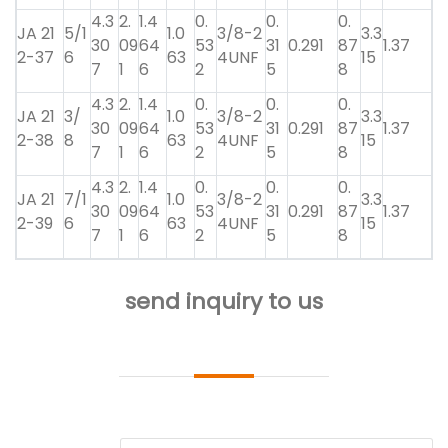
4.3
2.
1.4
0.
0.
0.
JA 21
5/1
1.0
3/8-2
3.3
30
09
64
53
31
0.291
87
1.37
2-37
6
63
4UNF
15
7
1
6
2
5
8
4.3
2.
1.4
0.
0.
0.
JA 21
3/
1.0
3/8-2
3.3
30
09
64
53
31
0.291
87
1.37
2-38
8
63
4UNF
15
7
1
6
2
5
8
4.3
2.
1.4
0.
0.
0.
JA 21
7/1
1.0
3/8-2
3.3
30
09
64
53
31
0.291
87
1.37
2-39
6
63
4UNF
15
7
1
6
2
5
8
send inquiry to us