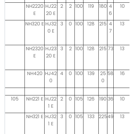
NH2220
HJ22
2
2
100
119
180
4
10
E
20 E
6
NH320 E
HJ32
3
0
100
128
215
4
13
0 E
7
NH2320
HJ23
3
2
100
128
215
73
13
E
20 E
NH420
HJ42
4
0
100
139
25
58
16
0
0
105
NH221 E
HJ22
2
0
105
126
190
36
10
1 E
NH321 E
HJ32
3
0
105
133
225
49
13
1 E