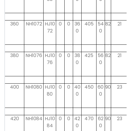
360
NH1072
HJ10
0
0
36
405
54
82
21
72
0
0
380
NH1076
HJ10
0
0
38
425
56
82
21
76
0
0
400
NH1080
HJ10
0
0
40
450
60
90
23
80
0
0
420
NH1084
HJ10
0
0
42
470
62
90
23
84
0
0