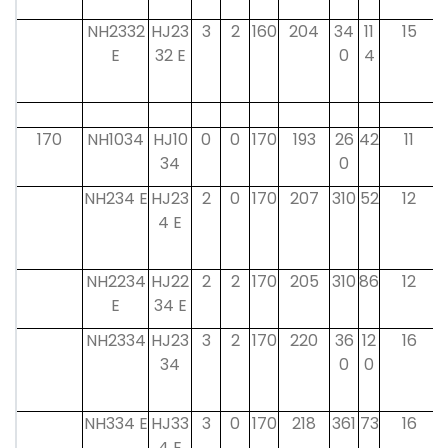
NH2332
HJ23
3
2
160
204
34
11
15
E
32 E
0
4
170
NH1034
HJ10
0
0
170
193
26
42
11
34
0
NH234 E
HJ23
2
0
170
207
310
52
12
4 E
NH2234
HJ22
2
2
170
205
310
86
12
E
34 E
NH2334
HJ23
3
2
170
220
36
12
16
34
0
0
NH334 E
HJ33
3
0
170
218
361
73
16
4 E