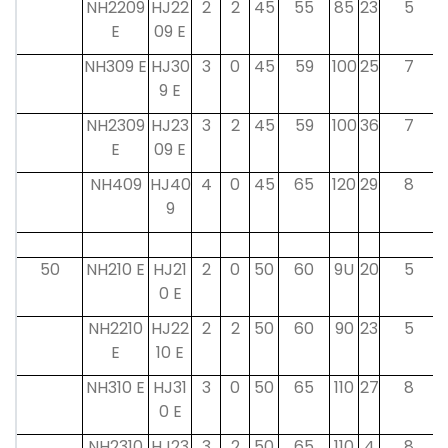
NH2209
HJ22
2
2
45
55
85
23
5
E
09 E
NH309 E
HJ30
3
0
45
59
100
25
7
1
9 E
NH2309
HJ23
3
2
45
59
100
36
7
E
09 E
NH409
HJ40
4
0
45
65
120
29
8
1
9
50
NH210 E
HJ21
2
0
50
60
9U
20
5
0 E
NH2210
HJ22
2
2
50
60
90
23
5
E
10 E
NH310 E
HJ31
3
0
50
65
110
27
8
0 E
NH2310
HJ23
3
2
50
65
110
4
8
1