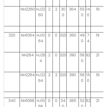
NH2260
HJ22
2
2
30
364
55
14
16
60
0
0
0
320
NH1064
HJ10
0
0
320
360
48
7
19
64
0
4
NH264
HJ26
2
0
320
390
58
92
21
4
0
NH2264
HJ22
2
2
320
390
58
15
16
64
0
0
340
NH1068
HJ10
0
0
34
385
52
82
21
68
0
0