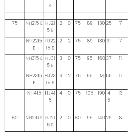
4
75
NH215 E
HJ21
2
0
75
89
130
25
7
5 E
NH2215
HJ22
2
2
75
89
130
31
7
1
E
15 E
NH315 E
HJ31
3
0
75
95
160
37
11
1
5 E
NH2315
HJ23
3
2
75
95
‘Mj
55
11
1
E
15 E
NH415
HJ41
4
0
75
105
190
4
13
2
5
5
80
NH216 E
HJ21
2
0
80
95
140
26
8
1
6 E