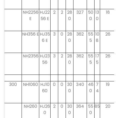
NH2256
HJ22
2
2
28
327
50
13
18
E
56 E
0
0
0
NH356 E
HJ35
3
0
28
362
55
10
26
6 E
0
5
8
NH2356
HJ23
3
2
28
362
55
17
26
56
0
5
5
300
NH1060
HJ10
0
0
30
340
46
7
19
60
0
0
4
NH260
HJ26
2
0
30
364
55
85
20
0
0
0