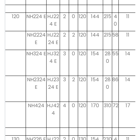
120
NH224 E
HJ22
2
0
120
144
215
4
11
4 E
0
NH2224
HJ22
2
2
120
144
215
58
11
E
24 E
NH324 E
HJ32
3
0
120
154
28
55
14
4 E
0
NH2324
HJ23
3
2
120
154
28
86
14
E
24 E
0
NH424
HJ42
4
0
120
170
310
72
17
4
130
NH226 E
HJ22
2
0
130
154
230
4
11