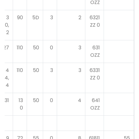
OZZ
3
90
5D
3
2
6321
0,
0 ZZ
2
27
110
50
0
3
631
OZZ
4
110
50
3
3
6331
4,
0 ZZ
4
31
13
50
0
4
641
0
OZZ
9
72
55
0
8
61811
55