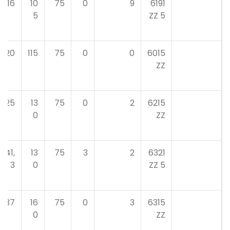
16
10
75
0
9
6191
5
5 ZZ
20
115
75
0
0
6015
ZZ
25
13
75
0
2
6215
0
ZZ
41,
13
75
3
2
6321
3
0
5 ZZ
37
16
75
0
3
6315
0
ZZ