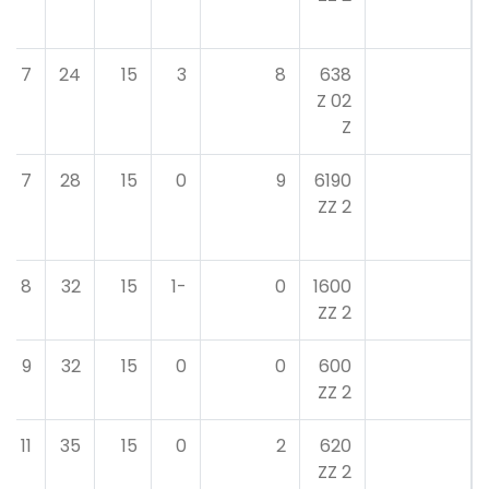
7
24
15
3
8
638
02 Z
Z
7
28
15
0
9
6190
2 ZZ
8
32
15
-1
0
1600
2 ZZ
9
32
15
0
0
600
2 ZZ
11
35
15
0
2
620
2 ZZ