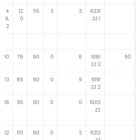
4
12
55
3
3
6331
9,
0
1 ZZ
2
10
78
60
0
8
6181
60
2 ZZ
13
85
60
0
9
6191
2 ZZ
18
95
60
0
0
6012
ZZ
22
110
60
0
2
6212