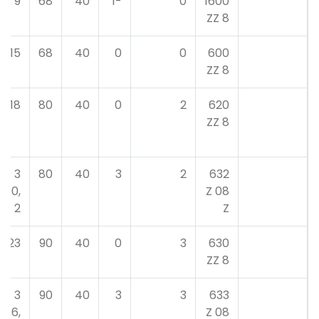
9
68
40
-1
0
1600
8 ZZ
15
68
40
0
0
600
8 ZZ
18
80
40
0
2
620
8 ZZ
3
80
40
3
2
632
0,
08 Z
2
Z
23
90
40
0
3
630
8 ZZ
3
90
40
3
3
633
6,
08 Z