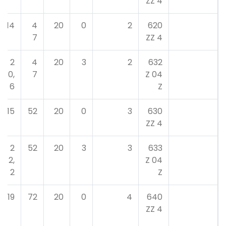
4 ZZ
14
4
20
0
2
620
7
4 ZZ
2
4
20
3
2
632
0,
7
04 Z
6
Z
15
52
20
0
3
630
4 ZZ
2
52
20
3
3
633
2,
04 Z
2
Z
19
72
20
0
4
640
4 ZZ