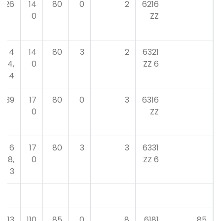
26
14
80
0
2
6216
0
ZZ
4
14
80
3
2
6321
4,
0
6 ZZ
4
39
17
80
0
3
6316
0
ZZ
6
17
80
3
3
6331
8,
0
6 ZZ
3
13
110
85
0
8
6181
85