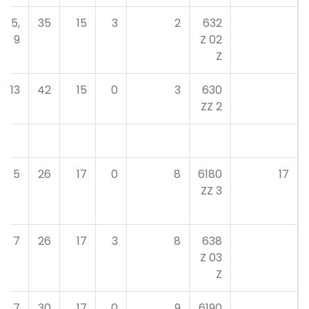
15,
35
15
3
2
632
9
02 Z
Z
13
42
15
0
3
630
2 ZZ
5
26
17
0
8
6180
17
3 ZZ
7
26
17
3
8
638
03 Z
Z
7
30
17
0
9
6190