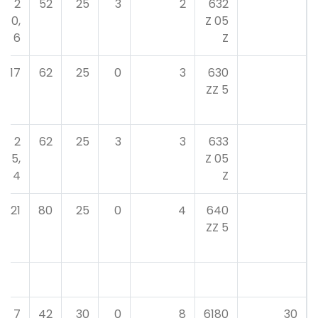
2
52
25
3
2
632
0,
05 Z
6
Z
17
62
25
0
3
630
5 ZZ
2
62
25
3
3
633
5,
05 Z
4
Z
21
80
25
0
4
640
5 ZZ
7
42
30
0
8
6180
30