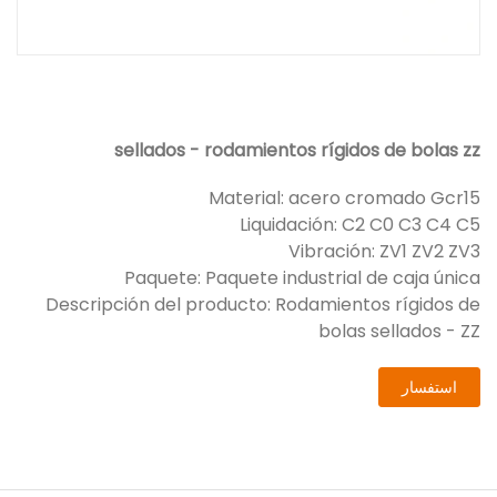
sellados - rodamientos rígidos de bolas zz
Material: acero cromado Gcr15
Liquidación: C2 C0 C3 C4 C5
Vibración: ZV1 ZV2 ZV3
Paquete: Paquete industrial de caja única
Descripción del producto: Rodamientos rígidos de
bolas sellados - ZZ
استفسار