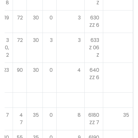
8
Z
19
72
30
0
3
630
6 ZZ
3
72
30
3
3
633
0,
06 Z
2
Z
23
90
30
0
4
640
6 ZZ
7
4
35
0
8
6180
35
7
7 ZZ
10
55
35
0
9
6190