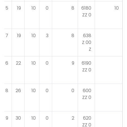
5
19
10
0
8
6180
10
0 ZZ
7
19
10
3
8
638
00 Z
Z
6
22
10
0
9
6190
0 ZZ
8
26
10
0
0
600
0 ZZ
9
30
10
0
2
620
0 ZZ