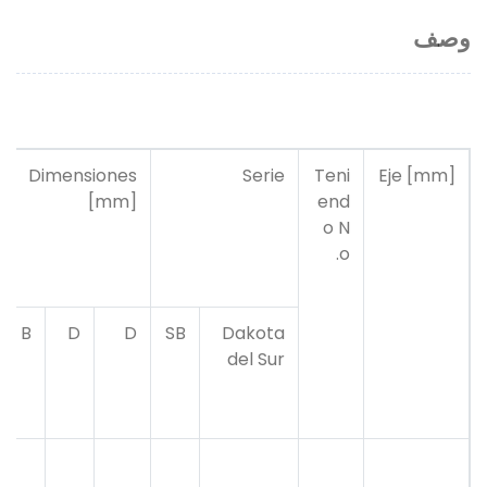
وصف
Dimensiones
Serie
Teni
Eje [mm]
[mm]
end
o N
o.
B
D
D
SB
Dakota
del Sur