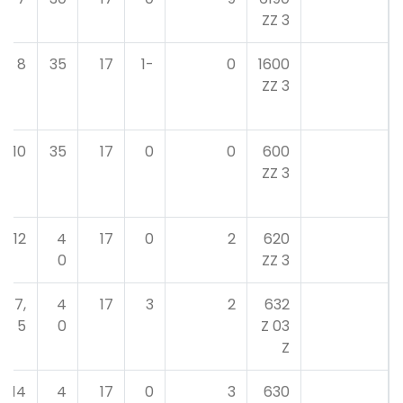
3 ZZ
8
35
17
-1
0
1600
3 ZZ
10
35
17
0
0
600
3 ZZ
12
4
17
0
2
620
0
3 ZZ
17,
4
17
3
2
632
5
0
03 Z
Z
14
4
17
0
3
630