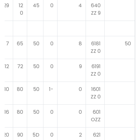
29
12
45
0
4
640
0
9 ZZ
7
65
50
0
8
6181
50
0 ZZ
12
72
50
0
9
6191
0 ZZ
10
80
50
-1
0
1601
0 ZZ
16
80
50
0
0
601
OZZ
20
90
5D
0
2
621