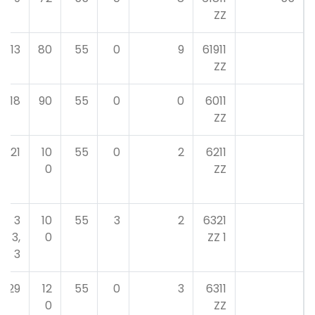
ZZ
13
80
55
0
9
61911
ZZ
18
90
55
0
0
6011
ZZ
21
10
55
0
2
6211
0
ZZ
3
10
55
3
2
6321
3,
0
1 ZZ
3
29
12
55
0
3
6311
0
ZZ