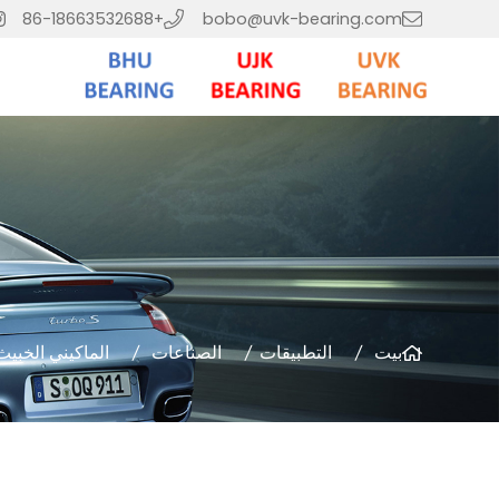
+86-18663532688
bobo@uvk-bearing.com
بيت
التطبيقات
الصناعات
الماكيني الخبيث