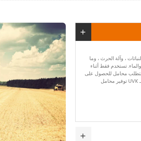
نباتات ، وآلة الحرث ، وما
الماء. تستخدم فقط أثناء
ا تتطلب محامل للحصول على
أداء ختم ممتاز. لتلبية متطلبات ظروف العمل القاسية ، يمكن لـ UVK توفير محامل