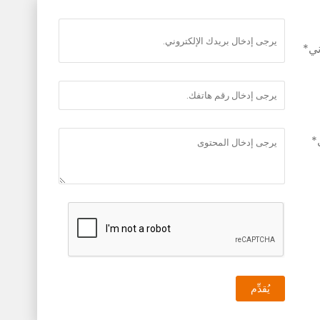
ني*
*
يُقدِّم