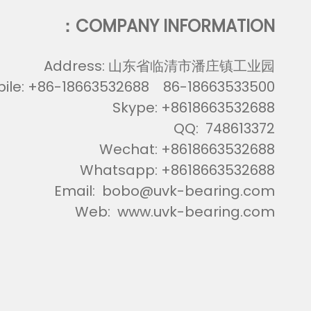
COMPANY INFORMATION：
Address:
山东省临清市潘庄镇工业园
ile:
+86-18663532688 86-18663533500
Skype:
+8618663532688
QQ:
748613372
Wechat:
+8618663532688
Whatsapp:
+8618663532688
Email:
bobo@uvk-bearing.com
Web:
www.uvk-bearing.com