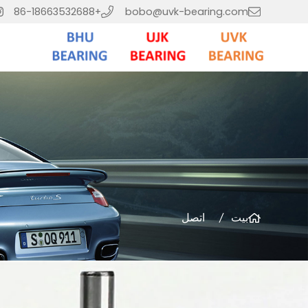
+86-18663532688
bobo@uvk-bearing.com
بيت
اتصل